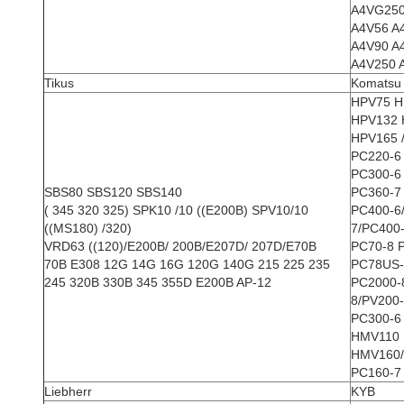
A4VG250
A4V56 A
A4V90 A
A4V250 
Tikus
Komatsu
HPV75 H
HPV132 
HPV165 
PC220-6
PC300-6
SBS80 SBS120 SBS140
PC360-7
( 345 320 325) SPK10 /10 ((E200B) SPV10/10
PC400-6
((MS180) /320)
7/PC400
VRD63 ((120)/E200B/ 200B/E207D/ 207D/E70B
PC70-8 
70B E308 12G 14G 16G 120G 140G 215 225 235
PC78US-
245 320B 330B 345 355D E200B AP-12
PC2000-
8/PV200-
PC300-6
HMV110
HMV160
PC160-7
Liebherr
KYB