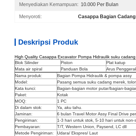
Menyediakan Kemampuan:
10.000 Per Bulan
Menyoroti:
Casappa Bagian Cadang 
Deskripsi Produk
High Quality Casappa Excavator Pompa Hidraulik suku cadan
Blok Silinder
Piston
Plat katup
Mata air spiral
Panduan Bola
Arus Penggera
Nama produk:
Bagian Pompa Hidraulik & pompa assy
Model:
Pasang semua suku cadang merek, tolon
Kata kunci:
Bagian-bagian motor putar/bagian-bagian
Paket:
Kotak
MOQ:
1 PC
Di dalam stok:
Ya, aku tahu.
Jaminan:
6 bulan Travel Motor Assy Final Drive pe
Pengiriman:
1-3 hari untuk stok, 5-10 hari untuk non-
Pembayaran:
T/T, Western Union, Paysend, LC dll
Metode Pengiriman:
Udara/ Ekspres/ Laut