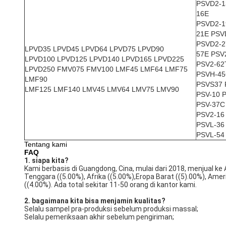
PSVD2-1
16E
PSVD2-1
21E PSV
PSVD2-2
LPVD35 LPVD45 LPVD64 LPVD75 LPVD90
57E PSV
LPVD100 LPVD125 LPVD140 LPVD165 LPVD225
PSV2-62
LPVD250 FMV075 FMV100 LMF45 LMF64 LMF75
PSVH-4
LMF90
PSVS37 
LMF125 LMF140 LMV45 LMV64 LMV75 LMV90
PSV-10 
PSV-37C
PSV2-16
PSVL-36
PSVL-54
Tentang kami
FAQ
1. siapa kita?
Kami berbasis di Guangdong, Cina, mulai dari 2018, menjual ke 
Tenggara ((5.00%), Afrika ((5.00%),Eropa Barat ((5).00%), Amer
((4.00%). Ada total sekitar 11-50 orang di kantor kami.
2. bagaimana kita bisa menjamin kualitas?
Selalu sampel pra-produksi sebelum produksi massal;
Selalu pemeriksaan akhir sebelum pengiriman;