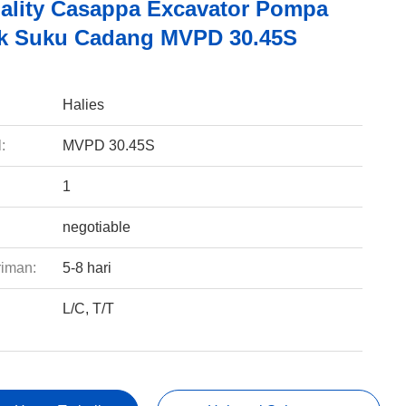
ality Casappa Excavator Pompa
ik Suku Cadang MVPD 30.45S
:
Halies
:
MVPD 30.45S
1
negotiable
riman:
5-8 hari
L/C, T/T
: