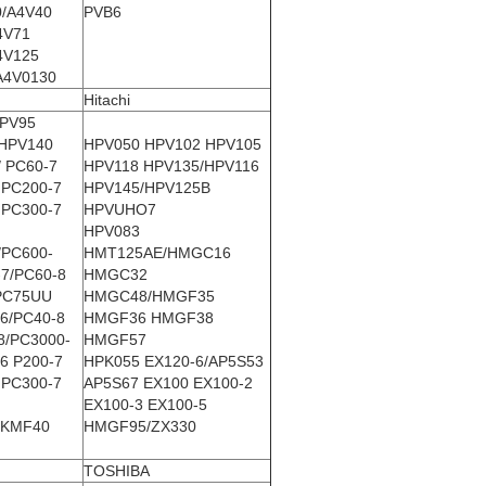
/A4V40
PVB6
4V71
4V125
A4V0130
Hitachi
PV95
HPV140
HPV050 HPV102 HPV105
/ PC60-7
HPV118 HPV135/HPV116
 PC200-7
HPV145/HPV125B
 PC300-7
HPVUHO7
HPV083
/PC600-
HMT125AE/HMGC16
-7/PC60-8
HMGC32
PC75UU
HMGC48/HMGF35
6/PC40-8
HMGF36 HMGF38
8/PC3000-
HMGF57
6 P200-7
HPK055 EX120-6/AP5S53
 PC300-7
AP5S67 EX100 EX100-2
EX100-3 EX100-5
/KMF40
HMGF95/ZX330
TOSHIBA