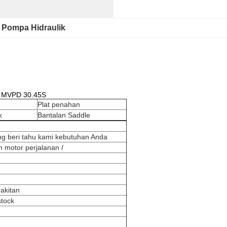
Pompa Hidraulik
g MVPD 30.45S
Plat penahan
k
Bantalan Saddle
g beri tahu kami kebutuhan Anda
 motor perjalanan /
rakitan
stock