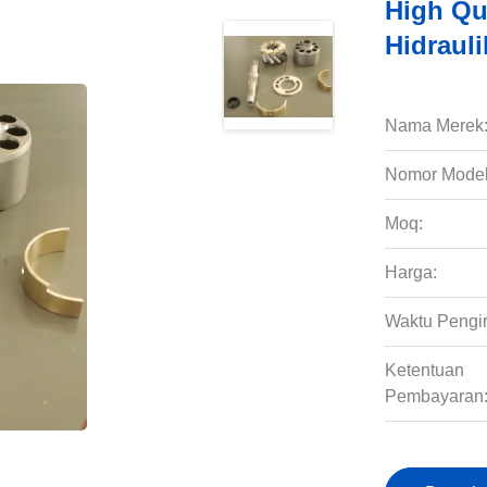
High Qu
Hidraul
Nama Merek
Nomor Model
Moq:
Harga:
Waktu Pengi
Ketentuan
Pembayaran