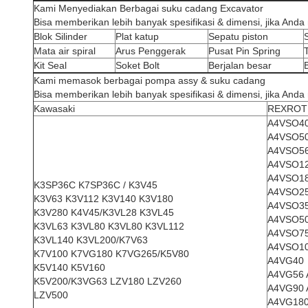
Kami Menyediakan Berbagai suku cadang Excavator
Bisa memberikan lebih banyak spesifikasi & dimensi, jika An
Blok Silinder
Plat katup
Sepatu piston
Mata air spiral
Arus Penggerak
Pusat Pin Spring
Kit Seal
Soket Bolt
Berjalan besar
Kami memasok berbagai pompa assy & suku cadang
Bisa memberikan lebih banyak spesifikasi & dimensi, jika An
Kawasaki
REXROT
A4VSO4
A4VSO5
A4VSO5
A4VSO1
A4VSO1
K3SP36C K7SP36C / K3V45
A4VSO2
K3V63 K3V112 K3V140 K3V180
A4VSO3
K3V280 K4V45/K3VL28 K3VL45
A4VSO5
K3VL63 K3VL80 K3VL80 K3VL112
A4VSO7
K3VL140 K3VL200/K7V63
A4VSO1
K7V100 K7VG180 K7VG265/K5V80
A4VG40
K5V140 K5V160
A4VG56 
K5V200/K3VG63 LZV180 LZV260
A4VG90 
LZV500
A4VG18