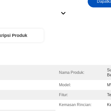
Dapatka
ripsi Produk
Su
Nama Produk:
Be
Model:
M
Fitur:
Te
Kemasan Rincian:
K