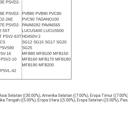
3E PSVD2-
9E PSVD2-
PVB80 PVB90 PVC80
D2-26E
PVC90 TADANO100
7E PSVD2-
PAVA8282 PAVA6565
2-55T
LUCUS400 LUCUS500
T PSV2-63T
HD450V-2
5CS
SG12 SG15 SG17 SG20
PSVS90
SG25
PSV-16
MFB80 MFB100 MFB150
 PSV2-10
MFB160 MFB170 MFB180
MFB190 MFB200
 PSVL-42
Asia Selatan ((30.00%), Amerika Selatan ((7.00%), Eropa Timur ((7.00%)
ika Tengah ((5.00%), Eropa Utara ((5.00%), Eropa Selatan ((5.00%), Pas