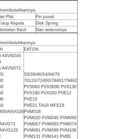
da membutuhkannya.
Set Plat
Pin pusat
Tutup Kepala
Disk Spring
Bantalan Kecil
Dan seterusnya
da membutuhkannya.
H
EATON
0 A4VSO45
0
6 A4VSO71
25
33/39/46/54/64/76
80
70122/72400/78461/78462
50
PVS060 PVXS090 PVX130
55
PVX180 PVX250 PVE12
00
PVE19
50
PVE21 TA19 MFE19
000/A4VG28
PVM018
PVM020 PVM045 PVM050
A4VG71
PVM057 PVM063 PVM074
A4VG125
PVM081 PVM098 PVM106
0
PVM131 PVM141 PVB5